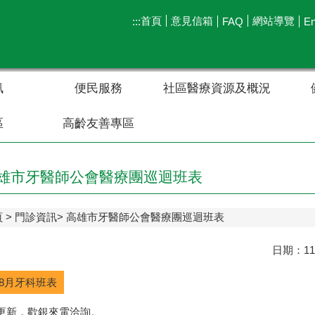
首頁
意見信箱
網站導覽
:::
FAQ
En
訊
便民服務
社區醫療資源及概況
區
高齡友善專區
雄市牙醫師公會醫療團巡迴班表
頁
門診資訊
高雄市牙醫師公會醫療團巡迴班表
日期：1
年8月牙科班表
更新，歡銀來電洽詢。