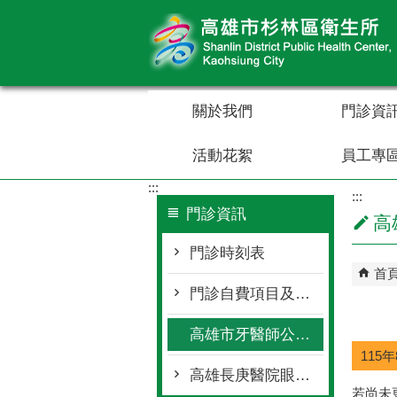
跳到主要內容區塊
關於我們
門診資
活動花絮
員工專
:::
:::
門診資訊
高
門診時刻表
首
門診自費項目及收費標準
高雄市牙醫師公會醫療團巡迴班表
115
高雄長庚醫院眼科門診支援表-李仲哲醫師門診
若尚未