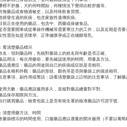
哪裡不舒服，大約何時開始，何種情況下覺得比較舒服等。
有無藥品或食物過敏史，以及特殊飲食習慣。
曾經發生過的疾病，包含家族性遺傳疾病。
目前正在使用的藥品，包含中、西藥或保健食品。
是否需要開車或從事操作機械等需要專注力的工作，以及近期是否要
女性需告知是否懷孕、正準備懷孕或正在哺餵母乳。
：看清楚藥品標示
姓名：領到藥品時，先核對藥袋上的姓名與年齡是否正確。
藥品用法：每次用藥前，要先確認使用的時間、用量及方法。
藥品適應症：藥品的用途與自己的疾病或症狀是否相符。
藥品名稱和外觀：藥品的形狀、顏色等是否與藥袋上的描述相符。
注意事項、副作用或警語：請看清楚藥袋上註明的注意事項，了解藥
使用天數：藥品應該服用多久，並核對藥品總量對不對。
藥品保存期限與方法。
自行購買藥品：檢查包裝上是否有衛生署的核准藥品許可證字號。
：清楚用藥方法、時間
依藥袋標示的時間使用。口服藥品應以適量的開水服用（不要以葡萄
）