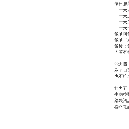
每日服
一天四
一天三
一天二
一天一
飯前與
飯前（
飯後：
＊若有
能力四
為了自
也不吃
能力五
生病找
藥袋諮
聯絡電