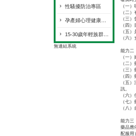
（一）
性騷擾防治專區
（二）
（三）
孕產婦心理健康資源
（四）
（五）
15-30歲年輕族群心理健康支持方案
（六）
無連結系統
能力二
（一）
（二）
（三）
（四）
（五）
訊。
（六）
（七）
（八）
能力三
藥品應
配服用