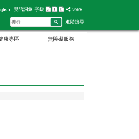
字級:
雙語詞彙
glish
搜
進階搜尋
尋
健康專區
無障礙服務