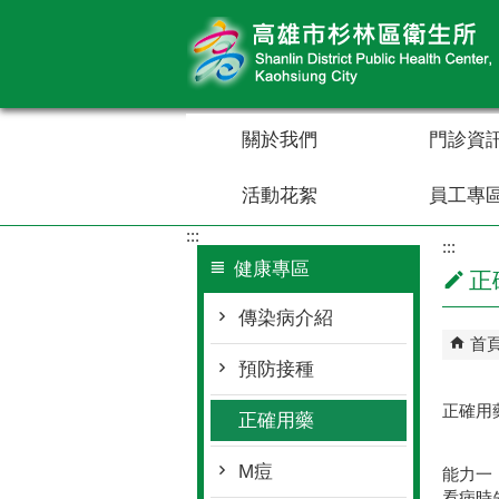
跳到主要內容區塊
關於我們
門診資
活動花絮
員工專
:::
:::
健康專區
正
傳染病介紹
首
預防接種
正確用
正確用藥
M痘
能力一
看病時