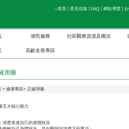
首頁
意見信箱
網站導覽
:::
FAQ
En
訊
便民服務
社區醫療資源及概況
區
高齡友善專區
確用藥
頁
健康專區
正確用藥
藥五大核心能力
：清楚表達自己的身體狀況
先瞭解自己身體狀況，並向醫師說清楚下列事項：